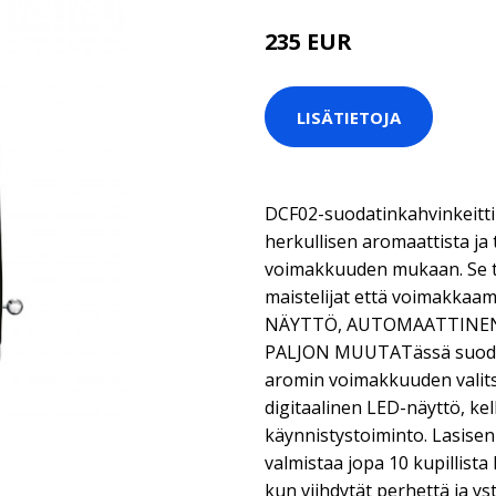
235 EUR
LISÄTIETOJA
DCF02-suodatinkahvinkeitti
herkullisen aromaattista ja 
voimakkuuden mukaan. Se t
maistelijat että voimakkaa
NÄYTTÖ, AUTOMAATTINEN
PALJON MUUTATässä suodat
aromin voimakkuuden valits
digitaalinen LED-näyttö, kel
käynnistystoiminto. Lasisen
valmistaa jopa 10 kupillista 
kun viihdytät perhettä ja ys