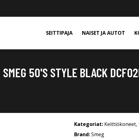
SEITTIPAJA
NAISET JA AUTOT
K
 SMEG 50'S STYLE BLACK DCF0
Kategoriat:
Keittiökoneet
,
Brand:
Smeg