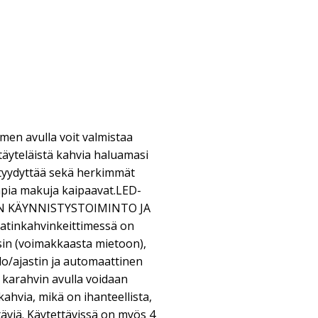
men avulla voit valmistaa
täyteläistä kahvia haluamasi
yydyttää sekä herkimmät
mpia makuja kaipaavat.LED-
 KÄYNNISTYSTOIMINTO JA
inkahvinkeittimessä on
in (voimakkaasta mietoon),
lo/ajastin ja automaattinen
 karahvin avulla voidaan
kahvia, mikä on ihanteellista,
täviä. Käytettävissä on myös 4