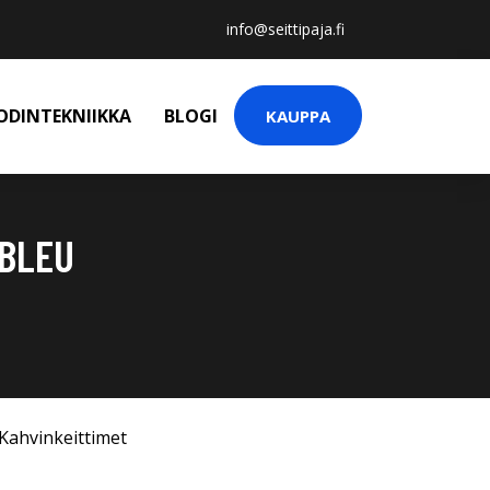
info@seittipaja.fi
ODINTEKNIIKKA
BLOGI
KAUPPA
2BLEU
Kahvinkeittimet