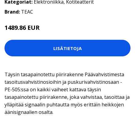
Kategoriat:
Elektroniikka
,
Kotiteatterit
Brand:
TEAC
1489.86 EUR
LISÄTIETOJA
Täysin tasapainotettu piirirakenne Päävahvistimesta
tasoitusvahvistinosioihin ja puskurivahvistinosaan -
PE-505:ssa on kaikki vaiheet kattava täysin
tasapainotettu piirirakenne, joka vahvistaa, tasoittaa ja
ylläpitää signaalin puhtautta myös erittäin heikkojen
äänisignaalien osalta.