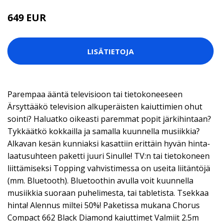
649 EUR
LISÄTIETOJA
Parempaa ääntä televisioon tai tietokoneeseen
Ärsyttääkö television alkuperäisten kaiuttimien ohut
sointi? Haluatko oikeasti paremmat popit järkihintaan?
Tykkäätkö kokkailla ja samalla kuunnella musiikkia?
Alkavan kesän kunniaksi kasattiin erittäin hyvän hinta-
laatusuhteen paketti juuri Sinulle! TV:n tai tietokoneen
liittämiseksi Topping vahvistimessa on useita liitäntöjä
(mm. Bluetooth). Bluetoothin avulla voit kuunnella
musiikkia suoraan puhelimesta, tai tabletista. Tsekkaa
hinta! Alennus miltei 50%! Paketissa mukana Chorus
Compact 662 Black Diamond kaiuttimet Valmiit 2.5m