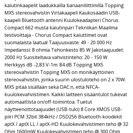
kaiutinkaapelit laadukkailla banaaniliittimillä Topping
MX5 stereovahvistin Virtakaapeli Kaukosäädin USB-
kaapeli Bluetooth antenni Kuulokeadapteri Chorus
Compact 662 musta kaiutinpari Tekniikan Maailma
testivoittaja - Chorus Compact kaiuttimet ovat
suomalaista laatua! Taajuusvaste: 49 - 20 000 Hz
Impedanssi: 8 ohmia Tehonkesto 85 W Jakotaajuudet:
2000 Hz Suositeltava vahvistinteho: 20 - 150 W
Herkkyys dB -2,83 V-1m: 84 dB Topping MX5
stereovahvistin Topping MX5 on monikäyttöinen
stereovahvistin, jonka suurin ulostuloteho on 2 x 70W.
MX5 pitää sisällään sekä DAC:n, että NFCA-
kuulokevahvistimen. Kaikki laitteen sisääntulot tukevat
automaattista on/off-toimintoa. Tuetut
näytteenottotaajuudet (USB-tulo) 8 Core XMOS USB-
piiri PCM 32bit 384kHz / DSD256 Bluetooth-koodekit
aptX / aptX LL / aptX-HD Kuulokevahvistimen teho @ 32
Ohm 1600mW Kuulokevahvistimen teho @ 300 Ohm