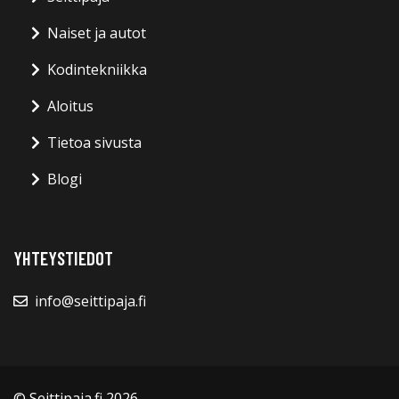
Naiset ja autot
Kodintekniikka
Aloitus
Tietoa sivusta
Blogi
YHTEYSTIEDOT
info@seittipaja.fi
© Seittipaja.fi 2026