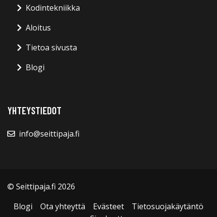
Kodintekniikka
Aloitus
Tietoa sivusta
Blogi
YHTEYSTIEDOT
info@seittipaja.fi
© Seittipaja.fi 2026
Blogi
Ota yhteyttä
Evästeet
Tietosuojakäytäntö