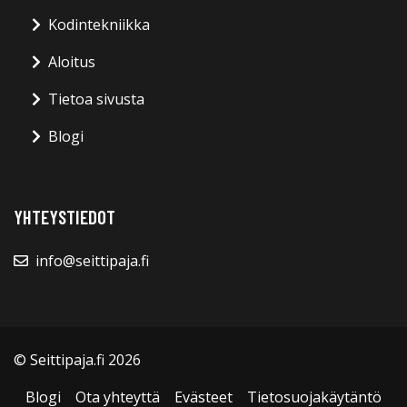
Kodintekniikka
Aloitus
Tietoa sivusta
Blogi
YHTEYSTIEDOT
info@seittipaja.fi
© Seittipaja.fi 2026
Blogi
Ota yhteyttä
Evästeet
Tietosuojakäytäntö