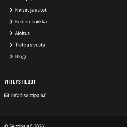
Naiset ja autot
Kodintekniikka
Aloitus
Tietoa sivusta
Blogi
YHTEYSTIEDOT
info@seittipaja.fi
© Seittipaja.fi 2026