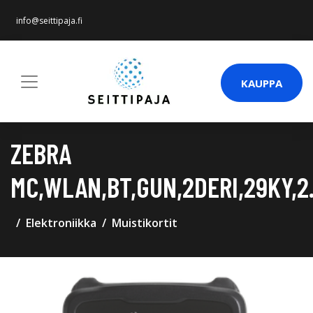
info@seittipaja.fi
KAUPPA
ZEBRA
MC,WLAN,BT,GUN,2DERI,29KY,2
Elektroniikka
Muistikortit