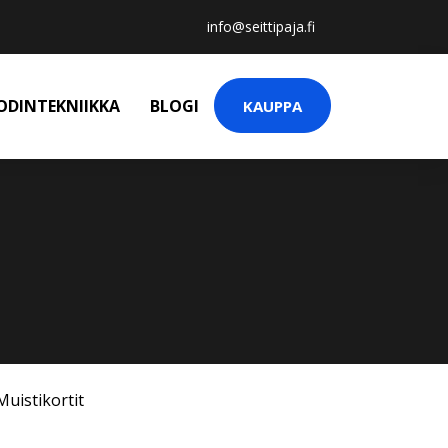
info@seittipaja.fi
ODINTEKNIIKKA
BLOGI
KAUPPA
Muistikortit