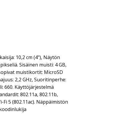
isija: 10,2 cm (4"), Näytön
pikseliä. Sisäinen muisti: 4 GB,
sopivat muistikortit: MicroSD
ajuus: 2,2 GHz, Suoritinperhe:
: 660. Käyttöjärjestelmä
andardit: 802.11a, 802.11b,
Wi-Fi 5 (802.11ac). Näppäimistön
koodinlukija