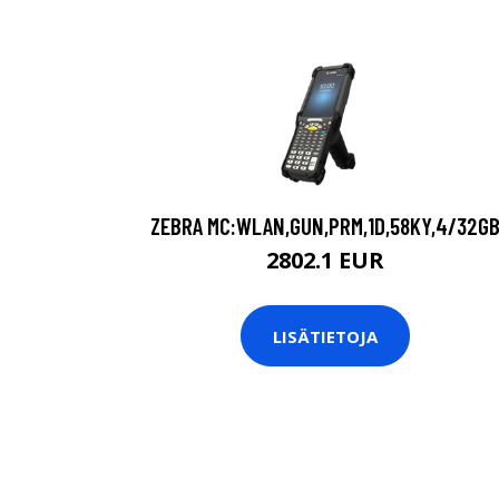
ZEBRA MC:WLAN,GUN,PRM,1D,58KY,4/32G
2802.1 EUR
LISÄTIETOJA