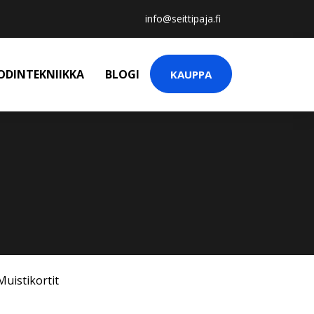
info@seittipaja.fi
ODINTEKNIIKKA
BLOGI
KAUPPA
Muistikortit