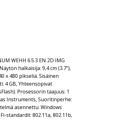
UM WEHH 6.5.3 EN 2D IMG
ön halkaisija: 9,4 cm (3.7"),
0 x 480 pikseliä. Sisäinen
ti: 4 GB, Yhteensopivat
Flash). Prosessorin taajuus: 1
xas Instruments, Suoritinperhe:
telmä asennettu: Windows
i-standardit: 802.11a, 802.11b,