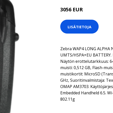
3056 EUR
LISÄTIETOJA
Zebra WAP4 LONG ALPHA N
UMTS/HSPA+EU BATTERY. Näyt
Näytön erottelutarkkuus: 64
muisti: 0,512 GB, Flash-muis
muistikortit: MicroSD (Trans
GHz, Suoritinvalmistaja: Te
OMAP AM3703. Käyttöjärjes
Embedded Handheld 6.5. Wi-F
802.11g