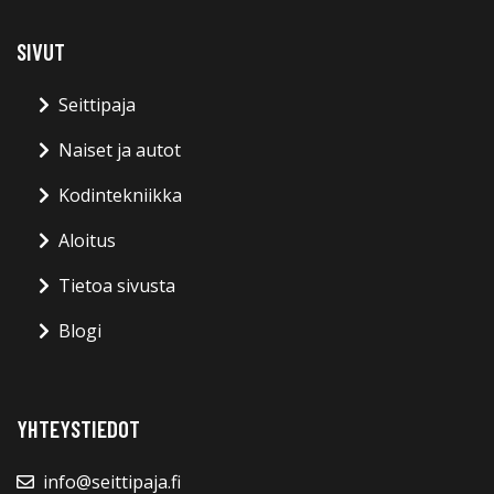
SIVUT
Seittipaja
Naiset ja autot
Kodintekniikka
Aloitus
Tietoa sivusta
Blogi
YHTEYSTIEDOT
info@seittipaja.fi