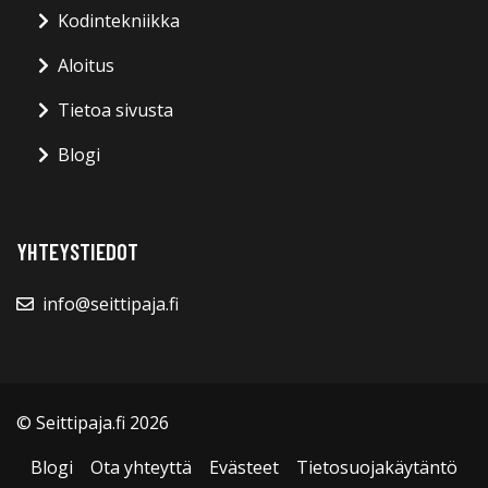
Kodintekniikka
Aloitus
Tietoa sivusta
Blogi
YHTEYSTIEDOT
info@seittipaja.fi
© Seittipaja.fi 2026
Blogi
Ota yhteyttä
Evästeet
Tietosuojakäytäntö