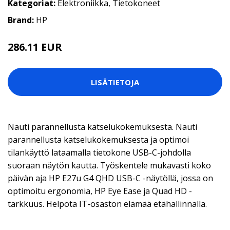
Kategoriat:
Elektroniikka
,
Tietokoneet
Brand:
HP
286.11 EUR
289 EUR
LISÄTIETOJA
Nauti parannellusta katselukokemuksesta. Nauti
parannellusta katselukokemuksesta ja optimoi
tilankäyttö lataamalla tietokone USB-C-johdolla
suoraan näytön kautta. Työskentele mukavasti koko
päivän aja HP E27u G4 QHD USB-C -näytöllä, jossa on
optimoitu ergonomia, HP Eye Ease ja Quad HD -
tarkkuus. Helpota IT-osaston elämää etähallinnalla.