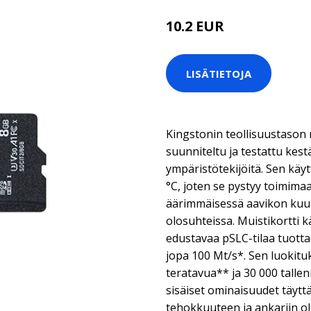
10.2 EUR
LISÄTIETOJA
Kingstonin teollisuustason 
suunniteltu ja testattu kes
ympäristötekijöitä. Sen käy
°C, joten se pystyy toimima
äärimmäisessä aavikon kuu
olosuhteissa. Muistikortti 
edustavaa pSLC-tilaa tuott
jopa 100 Mt/s*. Sen luokituk
teratavua** ja 30 000 talle
sisäiset ominaisuudet täytt
tehokkuuteen ja ankariin olos