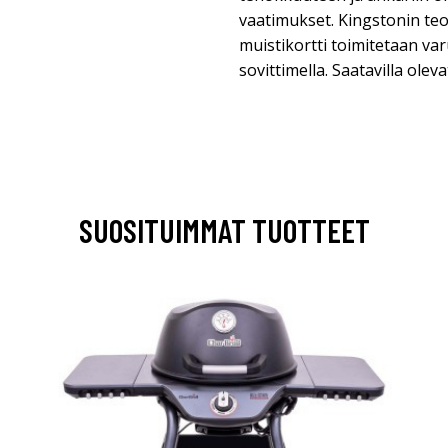
vaatimukset. Kingstonin te
muistikortti toimitetaan va
sovittimella. Saatavilla olev
SUOSITUIMMAT TUOTTEET