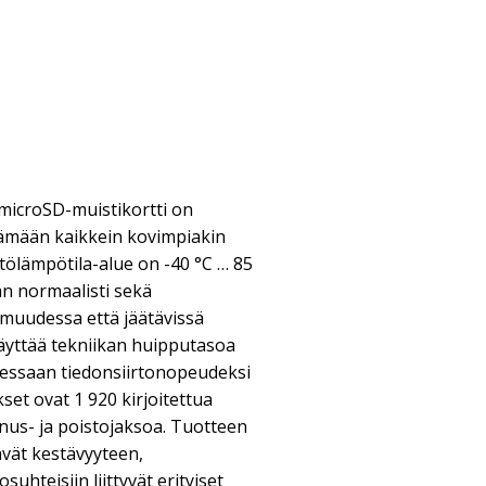
microSD-muistikortti on
tämään kaikkein kovimpiakin
ttölämpötila-alue on -40 °C … 85
an normaalisti sekä
muudessa että jäätävissä
käyttää tekniikan huipputasoa
aessaan tiedonsiirtonopeudeksi
set ovat 1 920 kirjoitettua
nnus- ja poistojaksoa. Tuotteen
ävät kestävyyteen,
uhteisiin liittyvät erityiset