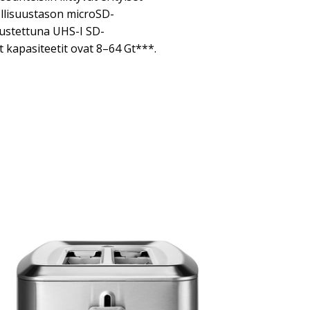
ollisuustason microSD-
rustettuna UHS-I SD-
at kapasiteetit ovat 8–64 Gt***.