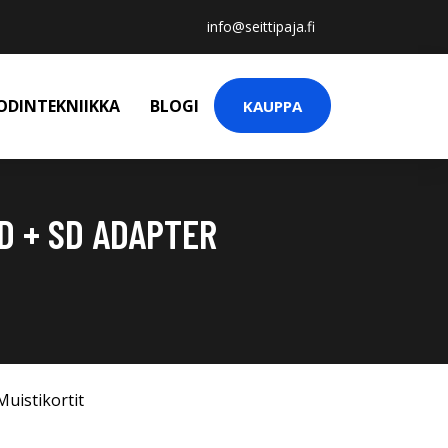
info@seittipaja.fi
ODINTEKNIIKKA
BLOGI
KAUPPA
D + SD ADAPTER
Muistikortit