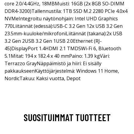
core 2.0/4.4GHz, 18MBMuisti: 16GB (2x 8GB SO-DIMM
DDR4-3200)Tallennustila: 1TB SSD M.2 2280 PCIe 4.0x4
NVMeIntegroitu näytönohjain: Intel UHD Graphics
770Liitännät (edessä):USB-C 3.2 Gen 12x USB 3.2 Gen
23.5mm-kuuloke/mikrofoniLiitännät (takana):2x USB
3.2 Gen 2USB 3.2 Gen 1USB 2.0Ethernet (RJ-
45)DisplayPort 1.4HDMI 2.1 TMDSWi-Fi 6, Bluetooth
5.1Mitat: 194 x 182.4 x 40 mmPaino: 1.39 kgVäri:
Terrazzo GrayNäppäimistö ja hiiri: Ei sisälly
pakkaukseenKäyttöjärjestelmä: Windows 11 Home,
NordicTakuu: Kaksi vuotta, Depot
SUOSITUIMMAT TUOTTEET