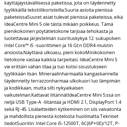
käyttäjäystävällisessä paketissa, jota on täydennetty
tyylikkäillä tekstiilikoristeilla.Suuria asioita pienissä
paketeissaSuuret asiat tulevat pienissä paketeissa, eikä
IdeaCentre Mini 5 ole tästä mikään poikkeus. Tämä
pienikokoinen pöytätietokone tarjoaa tehokasta ja
luotettavaa järjestelmän suorituskykyä 12. sukupolven
Intel Core™ i5 -suorittimen ja 16 Gt:n DDR4-muistin
ansiosta.Näyttävä ulkoasu, pieni kokoMinikokoinen
tietokone vastaa kaikkia tarpeitasi. IdeaCentre Mini 5
vie erittäin vähän tilaa ja tuo kotisi sisustukseen
tyylikkään lisän. Mineraalinharmaalla kangaskannella
täydennetty terrazzonharmaa ulkokuori luo lämpimän
ja kodikkaan, mutta silti nykyaikaisen
vaikutelman.Kattavat liitännätIdeaCentre Mini 5:ssä on
neljä USB Type-A -liitäntää ja HDMI 2.1, DisplayPort 1.4
sekä RJ-45. Lisälaitteiden kytkeminen on siis vaivatonta
ja mahdollista pienestä kotelosta huolimatta.Tekniset
tiedotSuoritin: Intel Core i5-12500T, 6C(6P+0E)/12T, P-