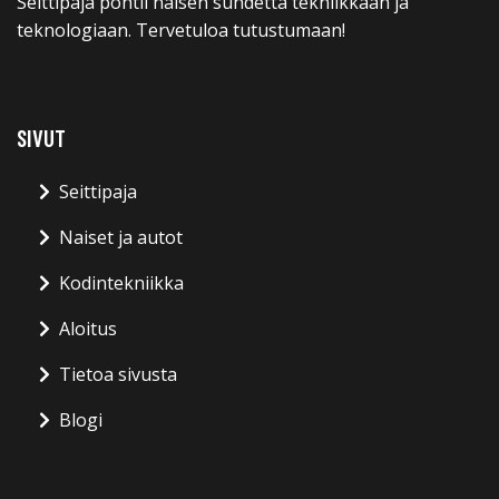
Seittipaja pohtii naisen suhdetta tekniikkaan ja
teknologiaan. Tervetuloa tutustumaan!
SIVUT
Seittipaja
Naiset ja autot
Kodintekniikka
Aloitus
Tietoa sivusta
Blogi