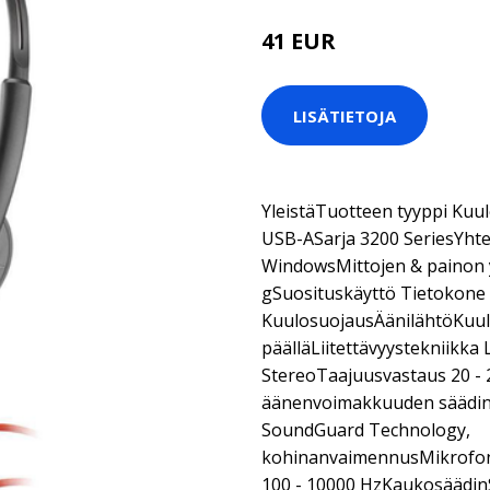
41 EUR
LISÄTIETOJA
YleistäTuotteen tyyppi Kuul
USB-ASarja 3200 SeriesYht
WindowsMittojen & painon 
gSuosituskäyttö Tietokone 
KuulosuojausÄänilähtöKuu
päälläLiitettävyystekniikka
StereoTaajuusvastaus 20 - 
äänenvoimakkuuden säädin
SoundGuard Technology,
kohinanvaimennusMikrofon
100 - 10000 HzKaukosäädin