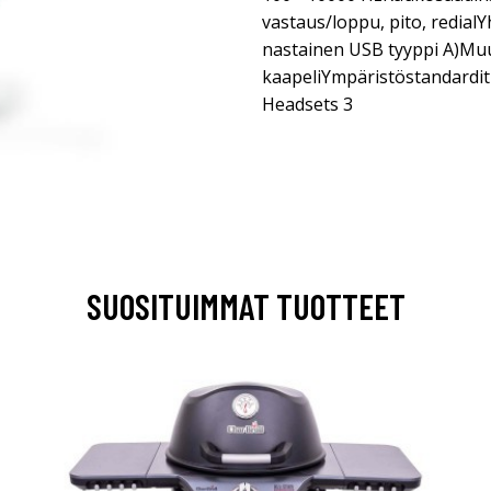
vastaus/loppu, pito, redialY
nastainen USB tyyppi A)Mu
kaapeliYmpäristöstandarditT
Headsets 3
SUOSITUIMMAT TUOTTEET