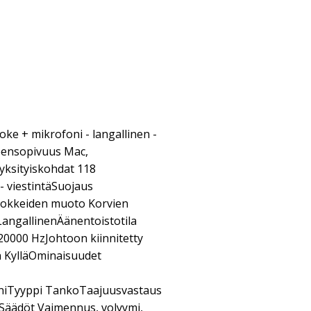
oke + mikrofoni - langallinen -
eensopivuus Mac,
yksityiskohdat 118
- viestintäSuojaus
lokkeiden muoto Korvien
 LangallinenÄänentoistotila
20000 HzJohtoon kiinnitetty
 KylläOminaisuudet
iTyyppi TankoTaajuusvastaus
Säädöt Vaimennus, volyymi,