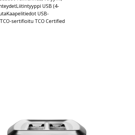
hteydetLiitintyyppi USB (4-
utaKaapelitiedot USB-
CO-sertifioitu TCO Certified