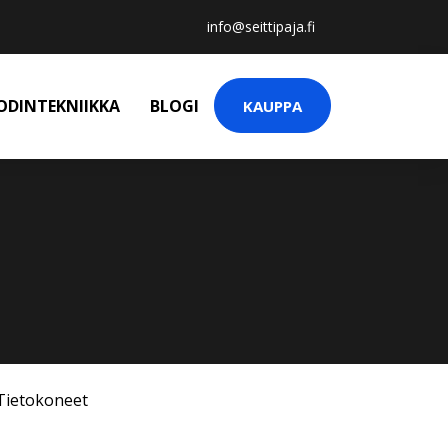
info@seittipaja.fi
ODINTEKNIIKKA
BLOGI
KAUPPA
Tietokoneet