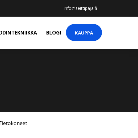
info@seittipaja.fi
ODINTEKNIIKKA
BLOGI
KAUPPA
Tietokoneet