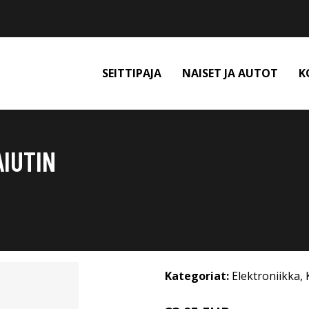
SEITTIPAJA
NAISET JA AUTOT
K
IUTIN
Kategoriat:
Elektroniikka
,