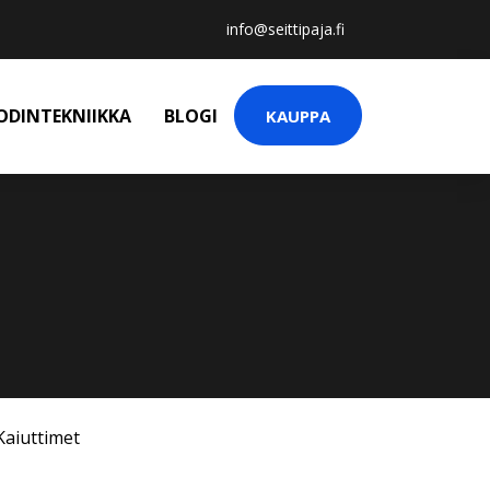
info@seittipaja.fi
ODINTEKNIIKKA
BLOGI
KAUPPA
Kaiuttimet