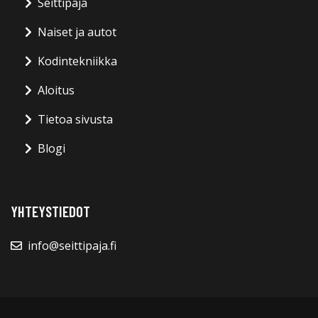
Seittipaja
Naiset ja autot
Kodintekniikka
Aloitus
Tietoa sivusta
Blogi
YHTEYSTIEDOT
info@seittipaja.fi