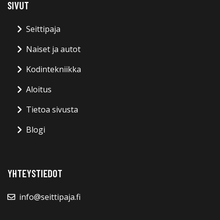
SIVUT
Seittipaja
Naiset ja autot
Kodintekniikka
Aloitus
Tietoa sivusta
Blogi
YHTEYSTIEDOT
info@seittipaja.fi