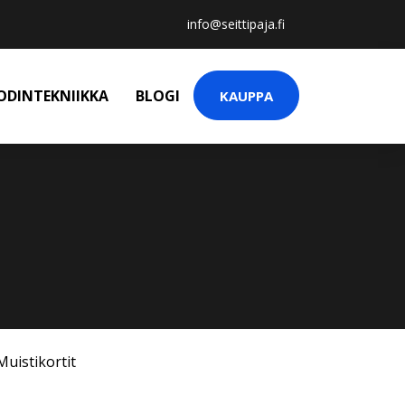
info@seittipaja.fi
ODINTEKNIIKKA
BLOGI
KAUPPA
Muistikortit