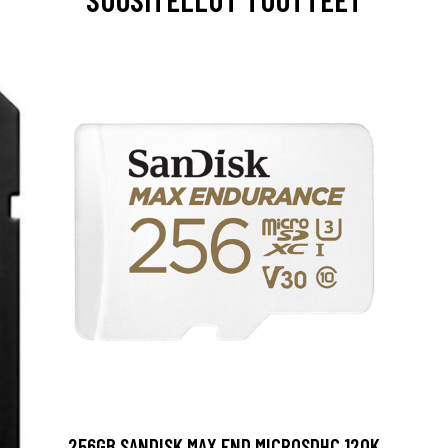
256GB SANDISK MAX END MICROSDHC 120K