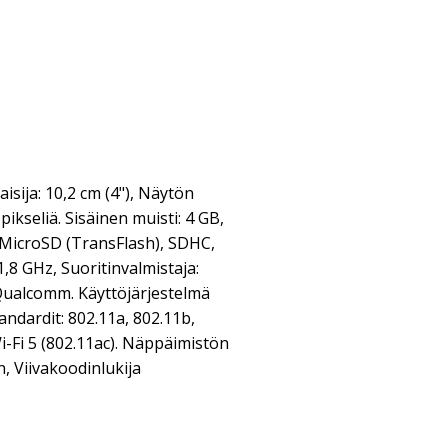
sija: 10,2 cm (4"), Näytön
pikseliä. Sisäinen muisti: 4 GB,
 MicroSD (TransFlash), SDHC,
,8 GHz, Suoritinvalmistaja:
Qualcomm. Käyttöjärjestelmä
andardit: 802.11a, 802.11b,
Wi-Fi 5 (802.11ac). Näppäimistön
, Viivakoodinlukija