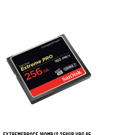
EXTREMEPROCF 160MB/S 256GB VPG 65