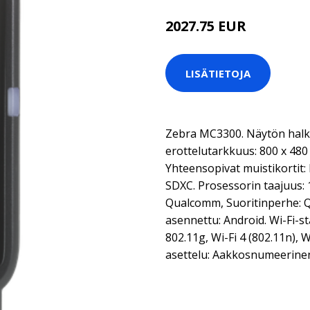
2027.75 EUR
LISÄTIETOJA
Zebra MC3300. Näytön halkai
erottelutarkkuus: 800 x 480 
Yhteensopivat muistikortit:
SDXC. Prosessorin taajuus: 1
Qualcomm, Suoritinperhe: 
asennettu: Android. Wi-Fi-st
802.11g, Wi-Fi 4 (802.11n), 
asettelu: Aakkosnumeerinen