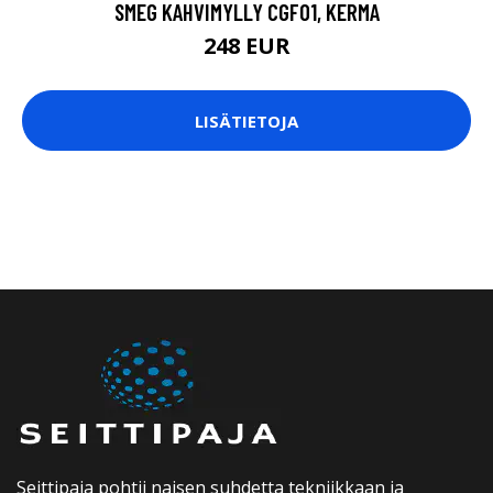
SMEG KAHVIMYLLY CGF01, KERMA
248 EUR
LISÄTIETOJA
Seittipaja pohtii naisen suhdetta tekniikkaan ja