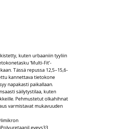
kistetty, kuten urbaaniin tyyliin
etokonetasku ‘Multi-Fit’-
kaan. Tässä repussa 12,5–15,6-
ettu kannettava tietokone
syy napakasti paikallaan.
saasti säilytystilaa, kuten
vikkeille. Pehmustetut olkahihnat
ppaus varmistavat mukavuuden
ylimikron
PolyuretaaniLeveys33