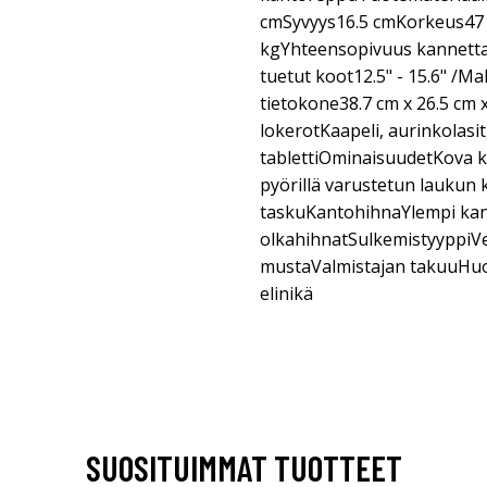
cmSyvyys16.5 cmKorkeus47
kgYhteensopivuus kannetta
tuetut koot12.5" - 15.6" /M
tietokone38.7 cm x 26.5 cm 
lokerotKaapeli, aurinkolasit,
tablettiOminaisuudetKova ku
pyörillä varustetun laukun k
taskuKantohihnaYlempi ka
olkahihnatSulkemistyyppiV
mustaValmistajan takuuHuolt
elinikä
SUOSITUIMMAT TUOTTEET