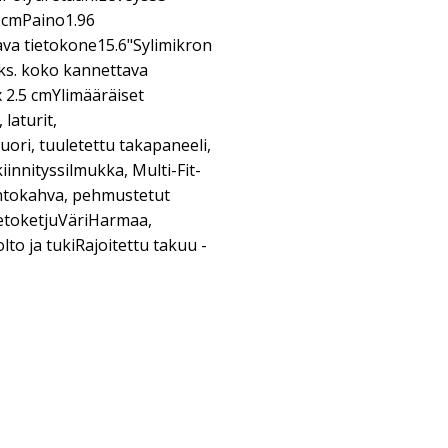
 cmPaino1.96
va tietokone15.6"Sylimikron
aks. koko kannettava
x 2.5 cmYlimääräiset
 laturit,
ori, tuuletettu takapaneeli,
iinnityssilmukka, Multi-Fit-
ntokahva, pehmustetut
etoketjuVäriHarmaa,
o ja tukiRajoitettu takuu -