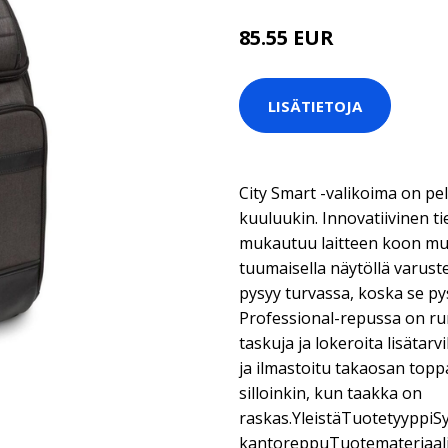
85.55 EUR
LISÄTIETOJA
City Smart -valikoima on pel
kuuluukin. Innovatiivinen ti
mukautuu laitteen koon mu
tuumaisella näytöllä varust
pysyy turvassa, koska se py
Professional-repussa on run
taskuja ja lokeroita lisätar
ja ilmastoitu takaosan to
silloinkin, kun taakka on
raskas.YleistäTuotetyyppiS
kantoreppuTuotemateriaali