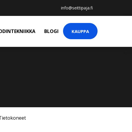
info@seittipaja.fi
ODINTEKNIIKKA
BLOGI
KAUPPA
Tietokoneet